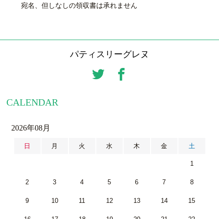
宛名、但しなしの領収書は承れません
パティスリーグレヌ
CALENDAR
2026年08月
日
月
火
水
木
金
土
1
2
3
4
5
6
7
8
9
10
11
12
13
14
15