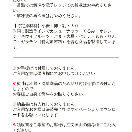
・常温での解凍や電子レンジでの解凍はおやめくださ
い。
・解凍後の再冷凍はおやめください。
【特定原材料】小麦・卵・乳・大豆
※同じ製造ラインでカシューナッツ・くるみ・オレン
ジ・キウイフルーツ・ごま・大豆・バナナ・もも・りん
ご・ゼラチン（特定原材料）を含む商品を製造していま
す。
※
お手提げは付属しておりません。
ご入用な方は備考欄にてお申しつけください
※
熨斗は冷蔵・冷凍商品のため貼り付けせずに送付いた
しますので
お客様ご自身で熨斗をお貼りください。
※
納品書はお入れしておりません。
ご入用なお客様は決済完了後にマイページよりダウンロ
ードをお願いいたします。
※
領収書をご希望のお客様は注文画面の備考欄にご記入
ください。