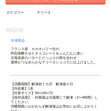
カテゴリー
テリーヌ
商品詳細
冷凍商品
フランス産 カカオバリー社の
特別発酵させたチョコレートをふんだんに使い
北海道産のバターとたっぷりの卵を合わせ
濃厚かつなめらかなテリーヌショコラに仕上げました。
【消費期限】解凍前１カ月 解凍後５日
【内容量】1本
【外装サイズ】90×195×70
【保存温度】・到着後は冷蔵庫にて解凍（3〜4時間）し
てください。
消費期限にかかわらず解凍後はお早めにお召し上がりく
ださい。